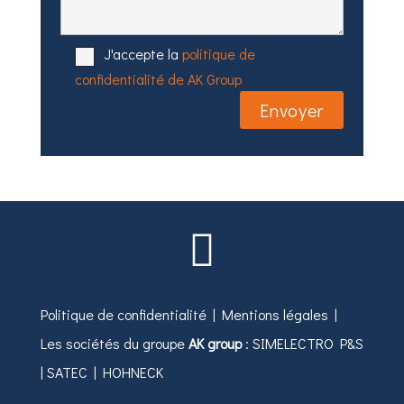
J'accepte la
politique de
confidentialité de AK Group

Politique de confidentialité
|
Mentions légales
|
Les sociétés du groupe
AK group
:
SIMELECTRO P&S
|
SATEC
|
HOHNECK