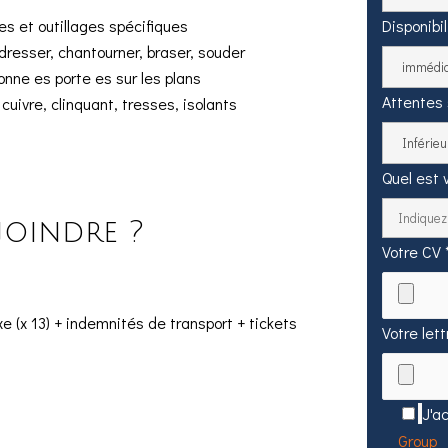
es et outillages spécifiques
Disponibil
 redresser, chantourner, braser, souder
onne es porte es sur les plans
Attentes 
cuivre, clinquant, tresses, isolants
Quel est 
oindre ?
Votre CV 
e (x 13) + indemnités de transport + tickets
Votre let
J'a
Group