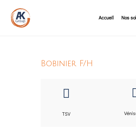
Accueil
Nos so
Bobinier F/H

Vénis
TSV