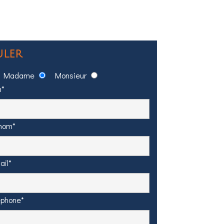
uler
Madame
Monsieur
m*
énom*
ail*
éphone*