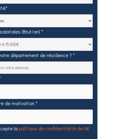
ité*
salariales (Brut/an) *
votre département de résidence ? *
*
tre de motivation *
ccepte la
politique de confidentialité de AK