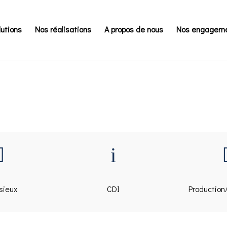
lutions
Nos réalisations
A propos de nous
Nos engagem

i
sieux
CDI
Production/