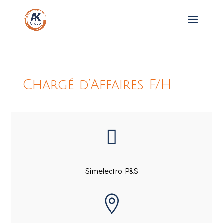
Chargé d’Affaires F/H

Simelectro P&S
